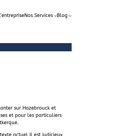
L’entreprise
Nos Services
Blog
lanter sur Hazebrouck et
ses et pour les particuliers
tkerque.
xte actuel il est judicieux