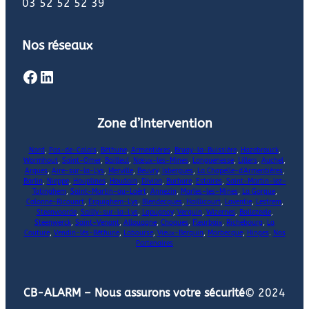
03 52 52 52 39
Nos réseaux
Facebook
LinkedIn
Zone d’intervention
Nord
,
Pas-de-Calais
,
Béthune
,
Armentières
,
Bruay-la-Buissière
,
Hazebrouck
,
Wormhout
,
Saint-Omer
,
Bailleul
,
Nœux-les-Mines
,
Longuenesse
,
Lillers
,
Auchel
,
Arques
,
Aire-sur-la-Lys
,
Merville
,
Beuvry
,
Isbergues
,
La Chapelle-d’Armentières
,
Barlin
,
Nieppe
,
Houplines
,
Houdain
,
Divion
,
Burbure
,
Estaires
,
Saint-Martin-lez-
Tatinghem
,
Saint-Martin-au-Laërt
,
Annezin
,
Marles-les-Mines
,
La Gorgue
,
Calonne-Ricouart
,
Erquighem-Lys
,
Blendecques
,
Haillicourt
,
Laventie
,
Lestrem
,
Steenvoorde
,
Sailly-sur-la-Lys
,
Lapugnoy
,
Verquin
,
Wizernes
,
Bollezeele
,
Steenwerck
,
Saint-Venant
,
Allouagne
,
Choques
,
Fleurbaix
,
Richebourg
,
La
Couture
,
Vendin-lès-Béthune
,
Labourse
,
Vieux-Berquin
,
Morbecque
,
Hinges
.
Nos
Partenaires
CB-ALARM – Nous assurons votre sécurité
© 2024